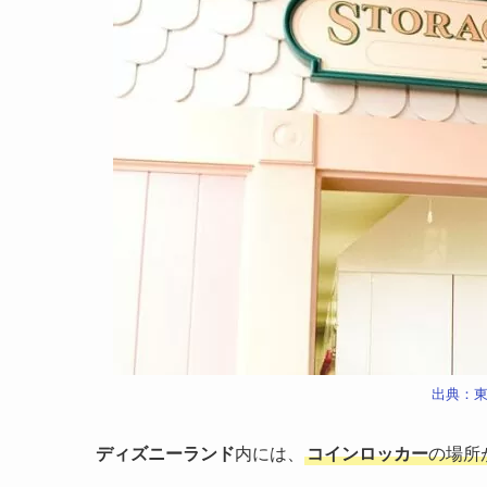
出典：
ディズニーランド
内には、
コインロッカー
の場所