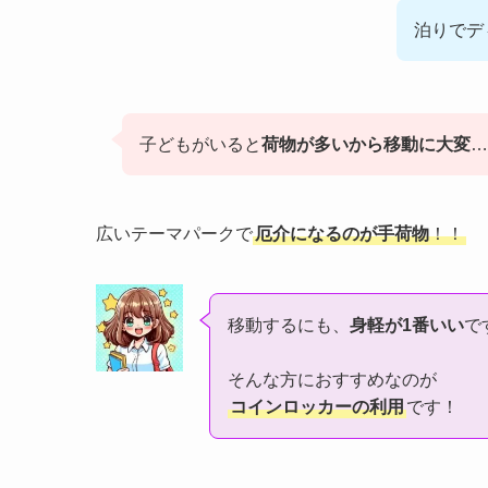
泊りでデ
子どもがいると
荷物が多いから移動に大変
…
広いテーマパークで
厄介になるのが手荷物
！！
移動するにも、
身軽が1番いい
で
そんな方におすすめなのが
コインロッカーの利用
です！