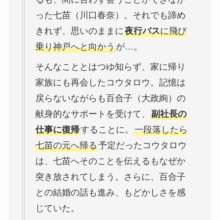
った七苗（川口春奈）。それでも諦め
きれず、思いのままに
夜行バス
に飛び
乗り神戸へと向かう
が…。
そんなこととはつゆ知らず、家に帰り
家族にも再会したコウタロウ。記憶は
戻らないながらも百合子（大政絢）の
献身的なサポートを受けて、
副社長の
仕事に復帰
することに。
一段落したら
七苗の元へ帰る
予定だったコウタロウ
は、七苗へそのことを伝えるもなぜか
突き放されてしまう。さらに、百合子
との結婚の話も進み、もどかしさを感
じていた。