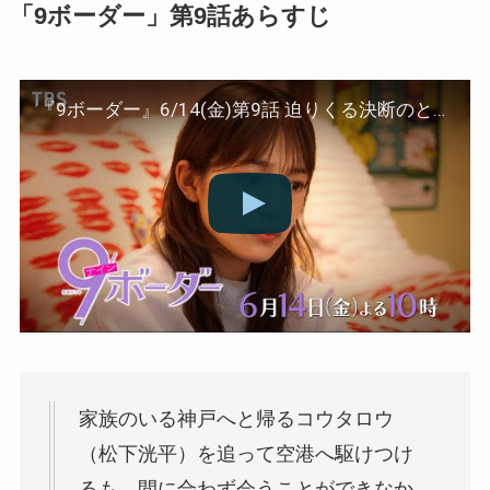
「9ボーダー」第9話あらすじ
『9ボーダー』6/14(金)第9話 迫りくる決断のとき！選択する答えは…？【TBS】
家族のいる神戸へと帰るコウタロウ
（松下洸平）を追って空港へ駆けつけ
るも、間に合わず会うことができなか