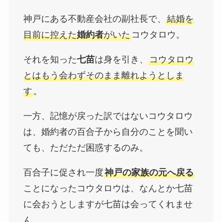
神戸にある不動産会社の副社長で、
結婚を
目前に控えた
婚約者
がいた
コウタロウ。
それを知った
七苗
は身を引き、
コウタロウ
とはもう会わずそのまま離れようとしま
す
。
一方、記憶が戻った訳ではないコウタロウ
は、婚約者の百合子から自分のことを聞い
ても、ただただ困惑するのみ。
百合子に促され一度
神戸の家族の元へ戻る
ことになったコウタロウは、なんとか七苗
に会おうとしますが七苗は会ってくれませ
ん。