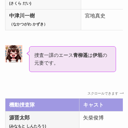
(さくら だい)
中津川一樹
宮地真史
（なかつがわ かずき）
捜査一課のエース
青柳遥
は
伊垣
の
元妻です。
スクロールできます
機動捜査隊
キャスト
源晋太郎
矢柴俊博
(みなもと しんたろう)