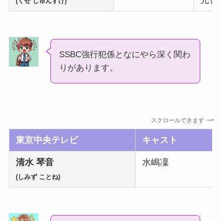
元警
(くぜ しゅんすけ)
SSBC強行犯係となにやら深く関わ
りがあります。
スクロールできます
東京中央テレビ
キャスト
清水 琴音
水嶋凜
(しみず ことね)