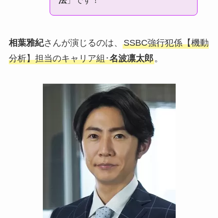
法
」です！
相葉雅紀
さんが演じるのは、
SSBC強行犯係【機動
分析】担当のキャリア組･
名波凛太郎
。