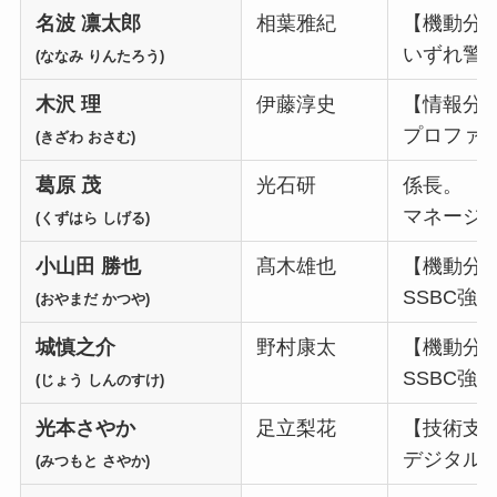
名波 凛太郎
相葉雅紀
【機動分
いずれ警
(ななみ りんたろう)
木沢 理
伊藤淳史
【情報分
プロファ
(きざわ おさむ)
葛原 茂
光石研
係長。
マネージ
(くずはら しげる)
小山田 勝也
髙木雄也
【機動分
SSBC強
(おやまだ かつや)
城慎之介
野村康太
【機動分
SSBC強
(じょう しんのすけ)
光本さやか
足立梨花
【技術支
デジタル
(みつもと さやか)