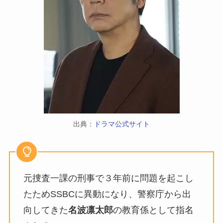
出典：
ドラマ公式サイト
元捜査一課の刑事で３年前に問題を起こし
たためSSBCに異動になり、警察庁から出
向してきた
名波凛太郎
の教育係として指名