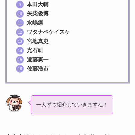
本田大輔
矢柴俊博
水嶋凛
ワタナベケイスケ
宮地真史
光石研
遠藤憲一
佐藤浩市
一人ずつ紹介していきますね！