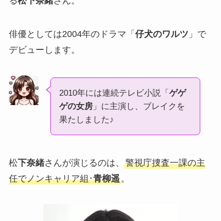
る
松下奈緒
さん。
俳優としては2004年のドラマ「
仔犬のワルツ
」で
デビューします。
2010年には連続テレビ小説「
ゲゲ
ゲの女房
」に主演し、ブレイクを
果たしました♪
松
下奈緒
さんが演じるのは、
警視庁捜査一課の主
任でノンキャリア組･
青柳遥
。