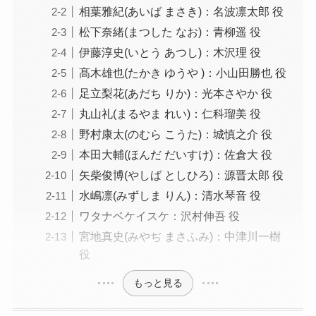
相葉雅紀(あいば まさき)：名波凛太郎 役
松下奈緒(まつした なお)：青柳遥 役
伊藤淳史(いとう あつし)：木沢理 役
髙木雄也(たかき ゆうや )：小山田勝也 役
足立梨花(あだち りか)：光本さやか 役
丸山礼(まるやま れい)：仁科瑠美 役
野村康太(のむら こうた)：城慎之介 役
本田大輔(ほんだ だいすけ)：佐倉大 役
矢柴俊博(やしば としひろ)：源晋太郎 役
水嶋凛(みずしま りん)：清水琴音 役
ワタナベケイスケ：沢村伸吾 役
宮地真史(みやぢ まさふみ)：中津川一樹
役
もっと見る