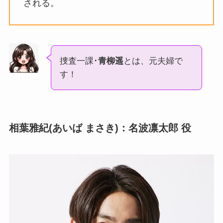
される。
捜査一課･
青柳遥
とは、元夫婦で
す！
相葉雅紀(あいば まさき)：名波凛太郎 役