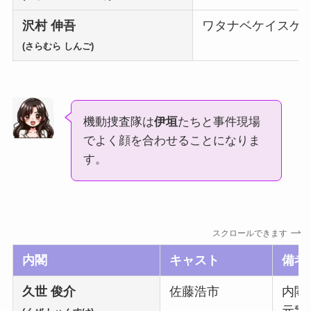
沢村 伸吾
ワタナベケイスケ
(さらむら しんご)
機動捜査隊は
伊垣
たちと事件現場
でよく顔を合わせることになりま
す。
スクロールできます
内閣
キャスト
備考
久世 俊介
佐藤浩市
内閣