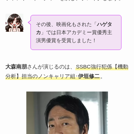
その後、映画化もされた「
ハゲタ
カ
」では日本アカデミー賞優秀主
演男優賞を受賞しました！
大森南朋
さんが演じるのは、
SSBC強行犯係【機動
分析】担当のノンキャリア組･
伊垣修二
。