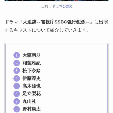
出典：
ドラマ公式X
ドラマ『
大追跡～警視庁SSBC強行犯係～
』に出演
するキャストについて紹介していきます。
大森南朋
相葉雅紀
松下奈緒
伊藤淳史
髙木雄也
足立梨花
丸山礼
野村康太