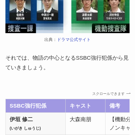
出典：
ドラマ公式サイト
それでは、物語の中心となるSSBC強行犯係から見
ていきましょう。
スクロールできます
SSBC強行犯係
キャスト
備考
伊垣 修二
大森南朋
【機動分
ノンキャ
(いがき しゅうじ)