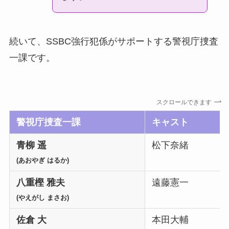
続いて、SSBC強行犯係がサポートする警視庁捜査
一課です。
スクロールできます
警視庁捜査一課
キャスト
青柳 遥
松下奈緒
(あおやぎ はるか)
八重樫 雅夫
遠藤憲一
(やえがし まさお)
佐倉 大
本田大輔