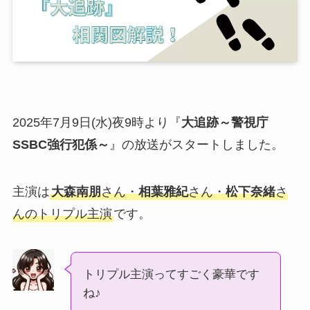
2025年7月9日(水)夜9時より『
大追跡～警視庁
SSBC強行犯係～
』の放送がスタートしました。
主演は
大森南朋
さん・
相葉雅紀
さん・
松下奈緒
さ
んのトリプル主演
です。
トリプル主演ってすごく豪華です
ね♪