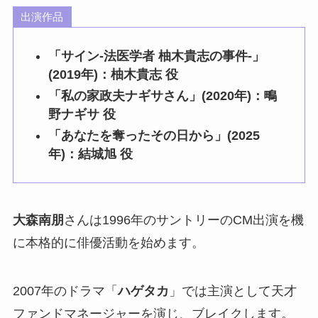
出演作品
「サイン-法医学者 柚木貴志の事件-」
(2019年)：柚木貴志 役
「私の家政夫ナギサさん」(2020年)：鴫
野ナギサ 役
「あなたを奪ったその日から」(2025
年)：結城旭 役
大森南朋
さんは1996年のサントリーのCM出演を機
に本格的に俳優活動を始めます。
2007年のドラマ「
ハゲタカ
」では主演として天才
ファンドマネージャーを演じ、ブレイクします。