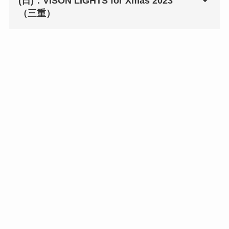
(日)：VISON LIGHTS for Xmas 2023
（三重）