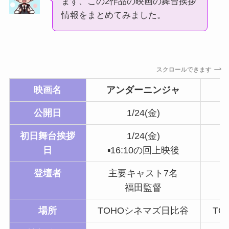
まず、この2作品の映画の舞台挨拶
情報をまとめてみました。
スクロールできます
映画名
アンダーニンジャ
公開日
1/24(金)
初日舞台挨拶
1/24(金)
日
▪16:10の回上映後
▪
登壇者
主要キャスト7名
福田監督
場所
TOHOシネマズ日比谷
T