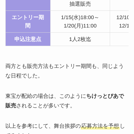
抽選販売
エントリー期
1/15(水)18:00～
12/10
間
1/20(月)11:00
12/15
申込注意点
1人2枚迄
1
両方とも販売方法もエントリー期間も、同じよう
な日程でした。
東宝が配給の場合は、このように
ちけっとぴあで
販売
されることが多いです。
以上を参考にして、舞台挨拶の
応募方法を予想
し