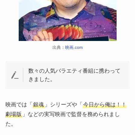
出典：
映画.com
数々の人気バラエティ番組に携わって
きました。
映画では「
銀魂
」シリーズや「
今日から俺は！！
劇場版
」などの実写映画で監督を務められまし
た。