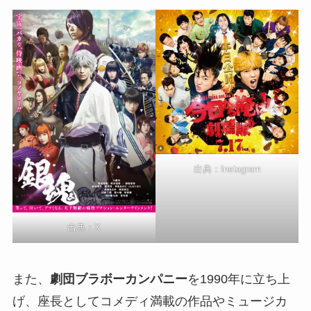
出典：
Instagram
出典：
X
また、
劇団ブラボーカンパニー
を1990年に立ち上
げ、座長としてコメディ満載の作品やミュージカ